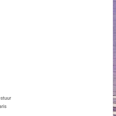
stuur
aris