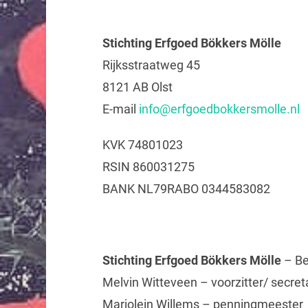
Stichting Erfgoed Bökkers Mölle
Rijksstraatweg 45
8121 AB Olst
E-mail
info@erfgoedbokkersmolle.nl
KVK 74801023
RSIN 860031275
BANK NL79RABO 0344583082
Stichting Erfgoed Bökkers Mölle
– Be
Melvin Witteveen – voorzitter/ secret
Marjolein Willems – penningmeester